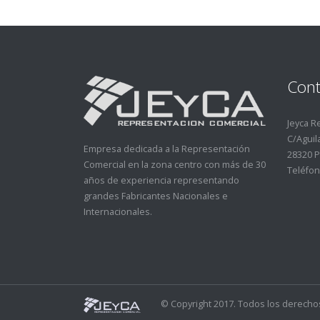
Cont
Jeyca R
C/Aguila
Empresa dedicada a la Representación
28320 P
Comercial en la zona centro con más de 30
Teléfon
años de experiencia representando
grandes Fabricantes Nacionales e
Internacionales.
© Copyright 2017. Todos los derecho