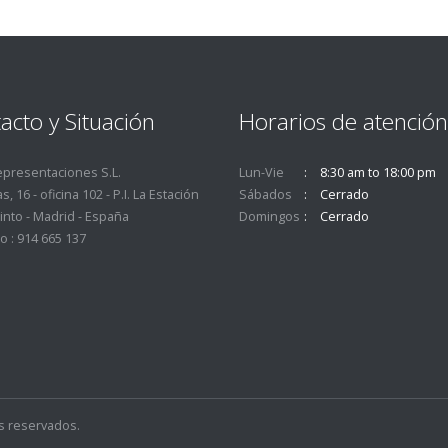
acto y Situación
Horarios de atención
epresentaciones S.L.
Lun-Vie
8:30 am to 18:00 pm
s, 16 - oficina 102 - P.I. La Estación
Sábados
Cerrado
into - Madrid - España
Domingos
Cerrado
o : 914 665 137
s reservados.