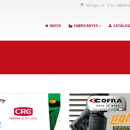
Secoya, 14 - 3º H - 28044 
INICIO
FABRICANTES
CATÁLO