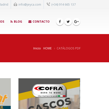
Madrid
info@jeyca.com
(+34) 914 665 137
GOS
BLOG
CONTACTO
Inicio
HOME
CATÁLOGOS PDF