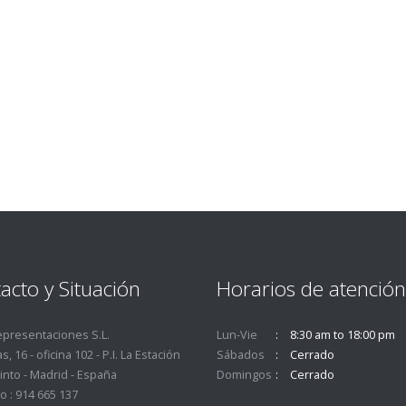
acto y Situación
Horarios de atención
epresentaciones S.L.
Lun-Vie
8:30 am to 18:00 pm
s, 16 - oficina 102 - P.I. La Estación
Sábados
Cerrado
into - Madrid - España
Domingos
Cerrado
o : 914 665 137