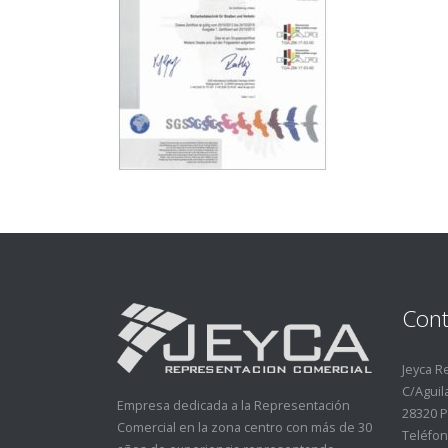
Cont
Jeyca R
C/Aguila
Empresa dedicada a la Representación
28320 P
Comercial en la zona centro con más de 30
Teléfon