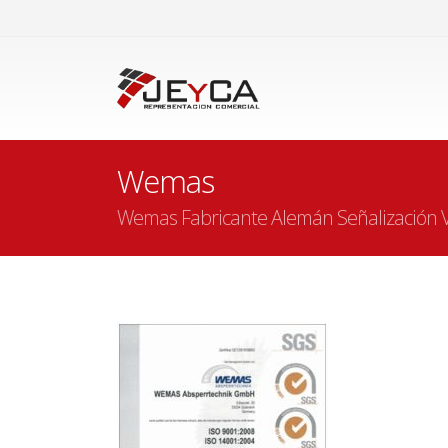
Wemas
Wemas Fabricante Alemán Señalización V