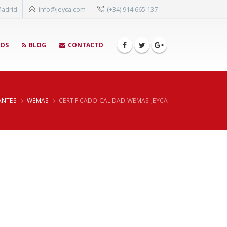
Madrid
info@jeyca.com
(+34) 914 665 137
GOS
BLOG
CONTACTO
ANTES
WEMAS
CERTIFICADO-CALIDAD-WEMAS-JEYCA