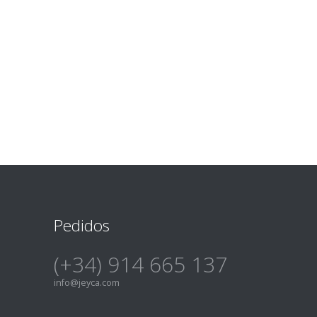
Pedidos
(+34) 914 665 137
info@jeyca.com