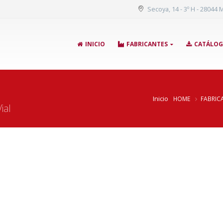
Secoya, 14 - 3º H - 28044 
INICIO
FABRICANTES
CATÁLO
Inicio
HOME
FABRIC
ial