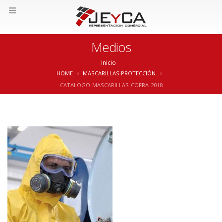
Medios
Inicio
HOME
MASCARILLAS PROTECCIÓN
CATALOGO-MASCARILLAS-COFRA-2018